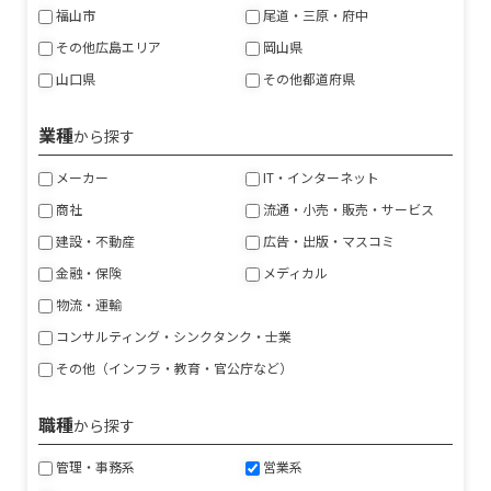
福山市
尾道・三原・府中
その他広島エリア
岡山県
山口県
その他都道府県
業種
から探す
メーカー
IT・インターネット
商社
流通・小売・販売・サービス
建設・不動産
広告・出版・マスコミ
金融・保険
メディカル
物流・運輸
コンサルティング・シンクタンク・士業
その他（インフラ・教育・官公庁など）
職種
から探す
管理・事務系
営業系