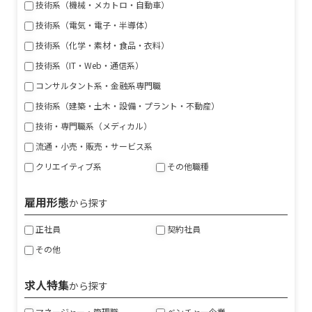
技術系（機械・メカトロ・自動車）
技術系（電気・電子・半導体）
技術系（化学・素材・食品・衣料）
技術系（IT・Web・通信系）
コンサルタント系・金融系専門職
技術系（建築・土木・設備・プラント・不動産）
技術・専門職系（メディカル）
流通・小売・販売・サービス系
クリエイティブ系
その他職種
雇用形態
から探す
正社員
契約社員
その他
求人特集
から探す
マネージャー・管理職
ベンチャー企業