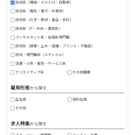
技術系（機械・メカトロ・自動車）
技術系（電気・電子・半導体）
技術系（化学・素材・食品・衣料）
技術系（IT・Web・通信系）
コンサルタント系・金融系専門職
技術系（建築・土木・設備・プラント・不動産）
技術・専門職系（メディカル）
流通・小売・販売・サービス系
クリエイティブ系
その他職種
雇用形態
から探す
正社員
契約社員
その他
求人特集
から探す
マネージャー・管理職
ベンチャー企業