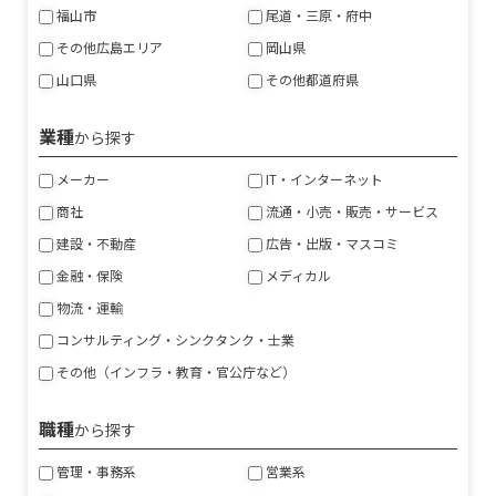
福山市
尾道・三原・府中
その他広島エリア
岡山県
山口県
その他都道府県
業種
から探す
メーカー
IT・インターネット
商社
流通・小売・販売・サービス
建設・不動産
広告・出版・マスコミ
金融・保険
メディカル
物流・運輸
コンサルティング・シンクタンク・士業
その他（インフラ・教育・官公庁など）
職種
から探す
管理・事務系
営業系