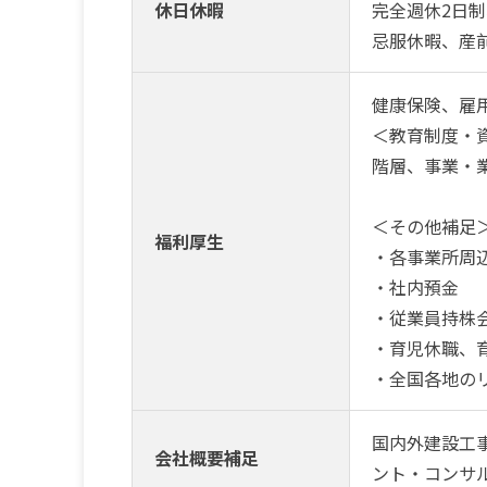
休日休暇
完全週休2日
忌服休暇、産
健康保険、雇
＜教育制度・
階層、事業・
＜その他補足
福利厚生
・各事業所周
・社内預金
・従業員持株
・育児休職、
・全国各地の
国内外建設工
会社概要補足
ント・コンサ