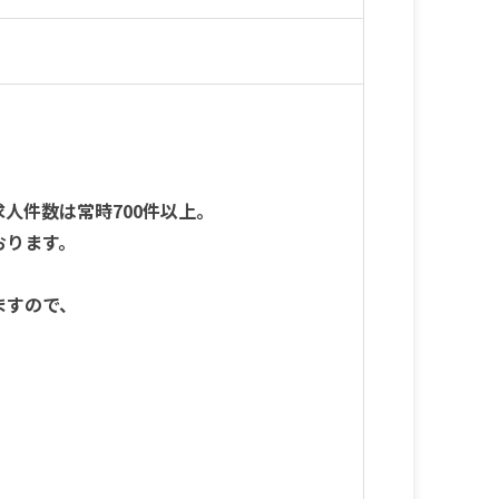
求人件数は常時700件以上。
おります。
ますので、