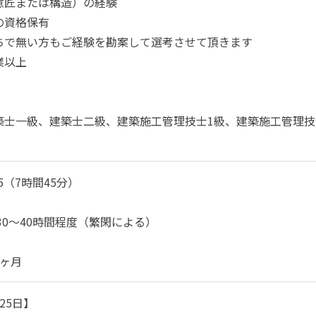
意匠または構造）の経験
の資格保有
ちで無い方もご経験を勘案して選考させて頂きます
業以上
築士一級、建築士二級、建築施工管理技士1級、建築施工管理技
15（7時間45分）
30～40時間程度（繁閑による）
6ヶ月
25日】