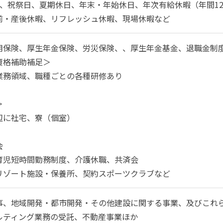
制、祝祭日、夏期休日、年末・年始休日、年次有給休暇（年間12
前・産後休暇、リフレッシュ休暇、現場休暇など
用保険、厚生年金保険、労災保険、、厚生年金基金、退職金制
資格補助補足＞
業務領域、職種ごとの各種研修あり
＞
辺に社宅、寮（個室）
会
育児短時間勤務制度、介護休職、共済会
リゾート施設・保養所、契約スポーツクラブなど
事、地域開発・都市開発・その他建設に関する事業、及びこれ
ルティング業務の受託、不動産事業ほか