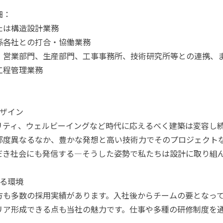
細：
たは構造設計業務
係各社との打合・協働業務
、営業部門、生産部門、工事事務所、技術研究所等との連携、
工程管理業務
デザイン
リティ、ウェルビーイングなど時代に応えるべく建築は変容し
都度異なるなか、豊かな発想と高い技術力でそのプロジェクト
だき社会にも発信する―そうした姿勢で私たちは設計に取り組
きる環境
方も多数の採用実績があります。入社後からチームの要となっ
リア形成できる点も当社の魅力です。仕事や多種の研修制度を