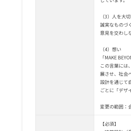
しています。
（3）人を大
誠実なものづ
意見を交わし
（4）想い
「MAKE B
この言葉には
展させ、社会
設計を通じて
ごとに「デザ
変更の範囲：
【必須】