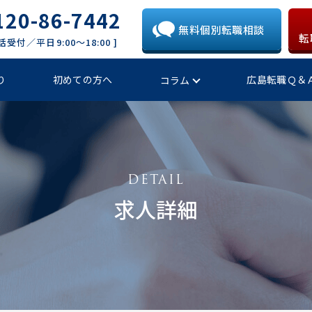
120-86-7442
無料個別転職相談
転
電話受付／平日9:00〜18:00 ]
り
初めての方へ
広島転職Ｑ＆
コラム
求人詳細