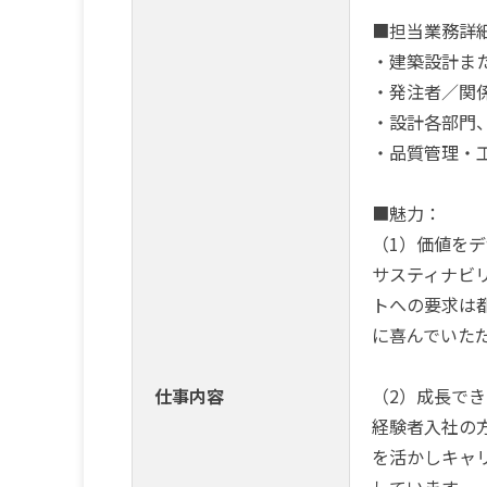
■担当業務詳
・建築設計ま
・発注者／関
・設計各部門
・品質管理・
■魅力：
（1）価値を
サスティナビ
トへの要求は
に喜んでいた
仕事内容
（2）成長で
経験者入社の
を活かしキャ